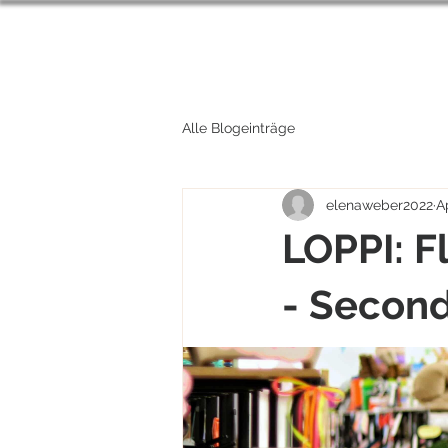
Alle Blogeinträge
elenaweber2022
A
LOPPI: F
- Secon