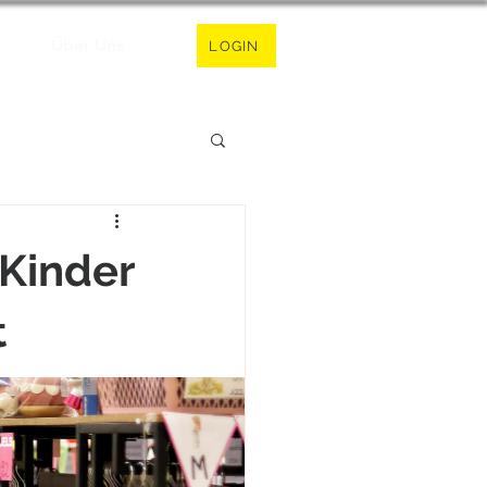
Über Uns
LOGIN
 Kinder
t