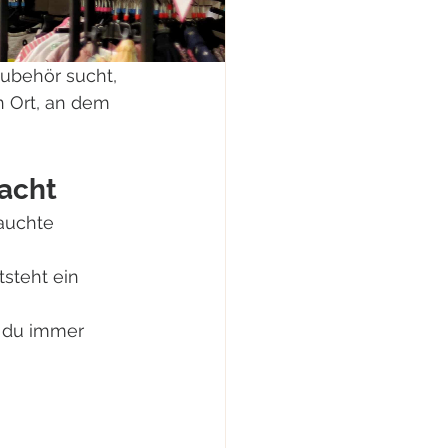
ubehör sucht, 
n Ort, an dem 
acht
auchte 
steht ein 
t du immer 