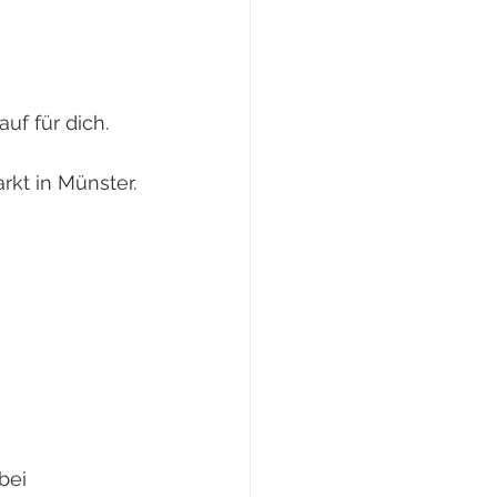
f für dich. 
kt in Münster.
bei 