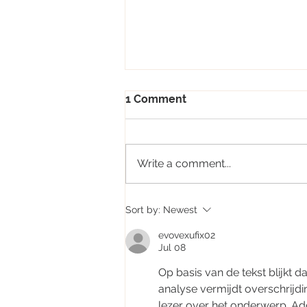
1 Comment
Write a comment...
Nachhaltig Schenken zur
Sort by:
Newest
Adventszeit – Teil 2
evovexufix02
Jul 08
Op basis van de tekst blijkt d
analyse vermijdt overschrijdin
lezer over het onderwerp. Ad