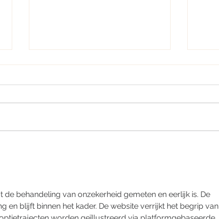
Nachhaltig schenken zur
LOPP
Adventszeit – Teil 1
Floh
at de behandeling van onzekerheid gemeten en eerlijk is. De 
g en blijft binnen het kader. De website verrijkt het begrip van
optietrajecten worden geïllustreerd via platformgebaseerde 