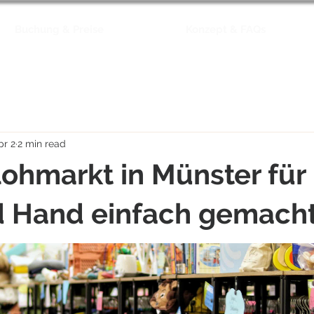
Buchung & Preise
Konzept & FAQs
pr 2
2 min read
lohmarkt in Münster für
d Hand einfach gemach